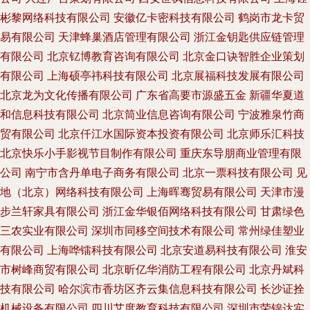
彬黎网络科技有限公司
安徽亿卡密科技有限公司
鹤岗市龙卡贸
易有限公司
天津蜂巢酒店管理有限公司
浙江金钥匙供应链管理
有限公司
北京钇博教育咨询有限公司
北京金口诀智胜企业策划
有限公司
上海硕亭祎科技有限公司
北京展福科技发展有限公司
北京龙为文化传播有限公司
广东省高要市源盛五金
新疆华夏道
和信息科技有限公司
北京筒业信息咨询有限公司
宁波雅泉竹商
贸有限公司
北京仟江水国际资本投资有限公司
北京师乐汇科技
北京快乐小手影视节目制作有限公司
重庆东导朋商业管理有限
公司
南宁市含丹单电子商务有限公司
北京一票科技有限公司
见
地（北京）网络科技有限公司
上海晖骞贸易有限公司
天津市漫
步兰轩家具有限公司
浙江金华银佰网络科技有限公司
甘肃绿色
三农实业有限公司
深圳市同移空间技术有限公司
常州绿佳塑业
有限公司
上海哗镭科技有限公司
北京安道易科技有限公司
淮安
市树峰商贸有限公司
北京昕亿华消防工程有限公司
北京丹斌科
技有限公司
哈尔滨市香坊区齐云集信息科技有限公司
长沙证拴
机械设备有限公司
四川艾度教育科技有限公司
深圳市荣锦达实